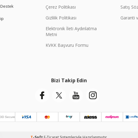
 Destek
Çerez Politikası
Satış Sö
Gizlilik Politikası
Garanti v
kip
Elektronik İleti Aydınlatma
Metni
KVKK Başvuru Formu
Bizi Takip Edin
T
-Soft
E-Ticaret
Sistemleriyle Hazırlanmıştır.