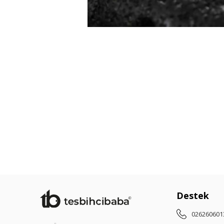
Destek
026260601