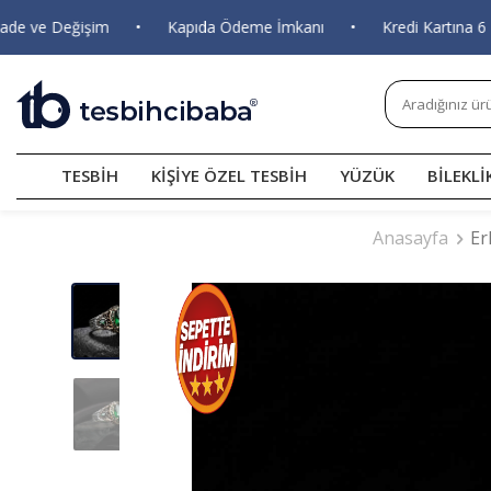
ve Değişim
•
Kapıda Ödeme İmkanı
•
Kredi Kartına 6 Taks
TESBİH
KİŞİYE ÖZEL TESBİH
YÜZÜK
BİLEKLİ
Anasayfa
Er