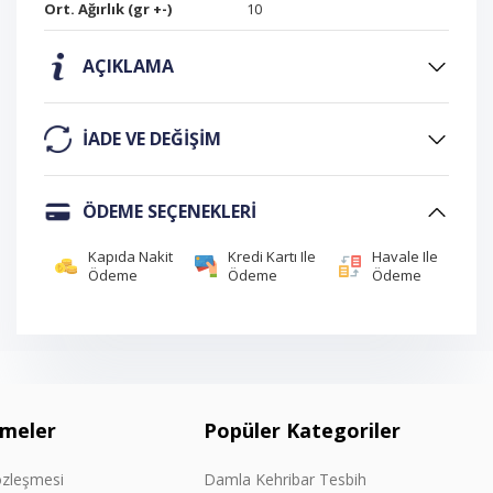
Ort. Ağırlık (gr +-)
10
AÇIKLAMA
IADE VE DEĞIŞIM
ÖDEME SEÇENEKLERI
Kapıda Nakit
Kredi Kartı Ile
Havale Ile
Ödeme
Ödeme
Ödeme
şmeler
Popüler Kategoriler
özleşmesi
Damla Kehribar Tesbih