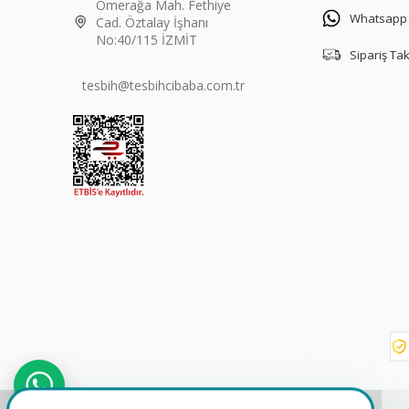
Ömerağa Mah. Fethiye
Whatsapp
Cad. Öztalay İşhanı
No:40/115 İZMİT
Sipariş Ta
tesbih@tesbihcibaba.com.tr