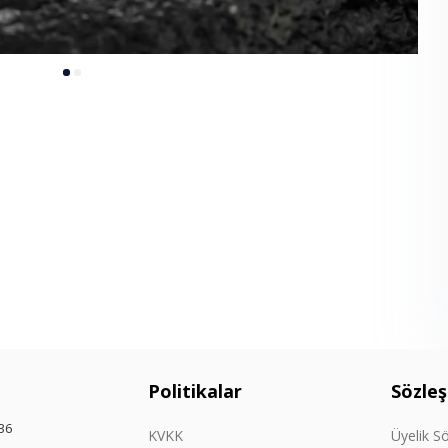
Politikalar
Sözle
36
KVKK
Üyelik S