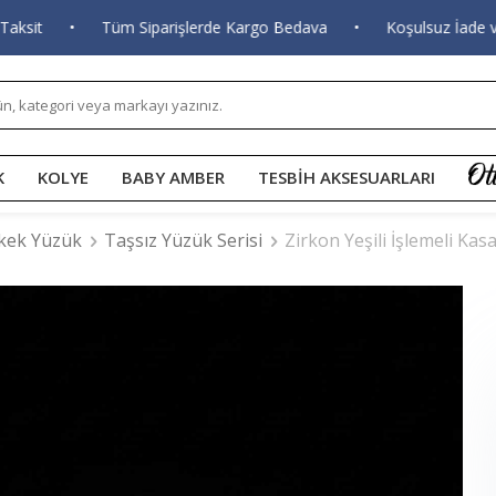
it
•
Tüm Siparişlerde Kargo Bedava
•
Koşulsuz İade ve D
K
KOLYE
BABY AMBER
TESBİH AKSESUARLARI
kek Yüzük
Taşsız Yüzük Serisi
Zirkon Yeşili İşlemeli K