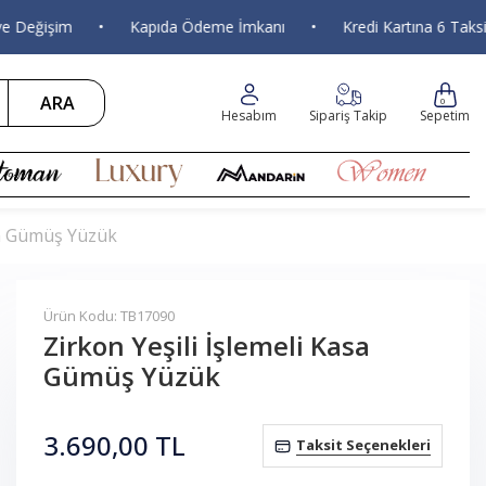
eğişim
•
Kapıda Ödeme İmkanı
•
Kredi Kartına 6 Taksit
ARA
0
Hesabım
Sipariş Takip
Sepetim
asa Gümüş Yüzük
Ürün Kodu: TB17090
Zirkon Yeşili İşlemeli Kasa
Gümüş Yüzük
3.690,00
TL
Taksit Seçenekleri