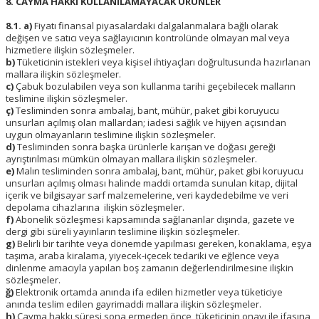
8. CAYMA HAKKI KULLANILAMAYACAK ÜRÜNLER
8.1. a)
Fiyatı finansal piyasalardaki dalgalanmalara bağlı olarak
değişen ve satıcı veya sağlayıcının kontrolünde olmayan mal veya
hizmetlere ilişkin sözleşmeler.
b)
Tüketicinin istekleri veya kişisel ihtiyaçları doğrultusunda hazırlanan
mallara ilişkin sözleşmeler.
c)
Çabuk bozulabilen veya son kullanma tarihi geçebilecek malların
teslimine ilişkin sözleşmeler.
ç)
Tesliminden sonra ambalaj, bant, mühür, paket gibi koruyucu
unsurları açılmış olan mallardan; iadesi sağlık ve hijyen açısından
uygun olmayanların teslimine ilişkin sözleşmeler.
d)
Tesliminden sonra başka ürünlerle karışan ve doğası gereği
ayrıştırılması mümkün olmayan mallara ilişkin sözleşmeler.
e)
Malın tesliminden sonra ambalaj, bant, mühür, paket gibi koruyucu
unsurları açılmış olması halinde maddi ortamda sunulan kitap, dijital
içerik ve bilgisayar sarf malzemelerine, veri kaydedebilme ve veri
depolama cihazlarına ilişkin sözleşmeler.
f)
Abonelik sözleşmesi kapsamında sağlananlar dışında, gazete ve
dergi gibi süreli yayınların teslimine ilişkin sözleşmeler.
g)
Belirli bir tarihte veya dönemde yapılması gereken, konaklama, eşya
taşıma, araba kiralama, yiyecek-içecek tedariki ve eğlence veya
dinlenme amacıyla yapılan boş zamanın değerlendirilmesine ilişkin
sözleşmeler.
ğ)
Elektronik ortamda anında ifa edilen hizmetler veya tüketiciye
anında teslim edilen gayrimaddi mallara ilişkin sözleşmeler.
h)
Cayma hakkı süresi sona ermeden önce, tüketicinin onayı ile ifasına