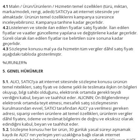
4.1
Malın / Ürün/Ürünlerin / Hizmetin temel özellikleri (türü, miktarı,
marka/modeli, rengi, adedi) SATICI’ya ait internet sitesinde yer
almaktadır. Ürünün temel özelliklerini kampanya süresince
inceleyebilirsiniz. Kampanya tarihine kadar geçerlidir.
4.2
Listelenen ve sitede ilan edilen fiyatlar satış fiyatıdır. İlan edilen
fiyatlar ve vaatler güncelleme yapılana ve değiştirilene kadar geçerlidir.
Süreli olarak ilan edilen fiyatlar ise belirtilen süre sonuna kadar
geçerlidir.
4.3
Sözleşme konusu mal ya da hizmetin tüm vergiler dâhil satış fiyatı
aşağıdaki tabloda gösterilmiştir.
%URUNLER%
5. GENEL HÜKÜMLER
5.1.
ALICI, SATICI’ya ait internet sitesinde sözleşme konusu ürünün
temel nitelikleri, satış fiyatı ve ödeme şekli ile teslimata ilişkin ön bilgileri
okuyup, bilgi sahibi olduğunu, elektronik ortamda gerekli teyidi
verdiğini kabul, beyan ve taahhüt eder. ALICININ; Ön Bilgilendirmeyi
elektronik ortamda teyit etmesi, mesafeli satış sözleşmesinin
kurulmasından evvel, SATICI tarafından ALICI' ya verilmesi gereken
adresi, siparişi verilen ürünlere ait temel özellikleri, ürünlerin vergiler
dâhil fiyatını, ödeme ve teslimat bilgilerini de doğru ve eksiksiz olarak
edindiğini kabul, beyan ve taahhüt eder.
5.2
. Sözleşme konusu her bir ürün, 30 günlük yasal süreyi aşmamak
kaydı ile ALICI' nın yerleşim yeri uzaklığına bağlı olarak internet