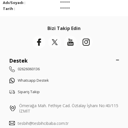
Adı/Soyadı :
*****
Tarih :
*****
Bizi Takip Edin
Destek
02626060136
Whatsapp Destek
Sipariş Takip
Ömerağa Mah. Fethiye Cad. Öztalay İşhanı No:40/115
İZMİT
tesbih@tesbihcibaba.com.tr