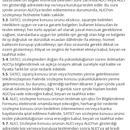
sitesindeki ön bilgiler kısmında belirtilen süre zarfında ALICI veya ALICI’
nın gösterdiği adresteki kişi ve/veya kuruluşa teslim edilir. Bu süre
içinde ürünün ALICI’ya teslim edilememesi durumunda, ALICI’nın
sözleşmeyi feshetme hakkı saklıdır.
5.3.
SATICI, sözleşme konusu ürünü eksiksiz, siparişte belirtilen
niteliklere uygun ve varsa garanti belgeleri, kullanım kılavuzları ile
teslim etmeyi, her türlü ayıptan arî olarak yasal mevzuat gereklerine
sağlam, standartlara uygun bir şekilde işin gereği olan bilgi ve belgeler
ile işi doğruluk ve dürüstlük esasları dâhilinde ifa etmeyi, hizmet
kalitesini koruyup yükseltmeyi, işin ifası sırasında gerekli dikkat ve
özeni göstermeyi, ihtiyat ve öngörü ile hareket etmeyi kabul, beyan ve
taahhüt eder.
5.4.
SATICI, sözleşmeden doğan ifa yükümlülüğünün süresi dolmadan
ALICI’yı bilgilendirmek ve açıkça onayını almak suretiyle eşit kalite ve
fiyatta farklı bir ürün tedarik edebilir.
5.5.
SATICI, sipariş konusu ürün veya hizmetin yerine getirilmesinin
imkânsızlaşması halinde sözleşme konusu yükümlülüklerini yerine
getiremezse, bu durumu, öğrendiği tarihten itibaren 3 gün içinde yazılı
olarak tüketiciye bildireceğini, 14 günlük süre içinde toplam bedeli
ALICI’ya iade edeceğini kabul, beyan ve taahhüt eder.
5.6.
ALICI, sözleşme konusu ürünün teslimatı için işbu Ön Bilgilendirme
Formunu elektronik ortamda teyit edeceğini, herhangi bir nedenle
sözleşme konusu ürün bedelinin ödenmemesi ve/veya banka
kayıtlarında iptal edilmesi halinde, SATICI’ nın sözleşme konusu ürünü
teslim yükümlülüğünün sona ereceğini kabul, beyan ve taahhüt eder.
5.7.
ALICI, Sözleşme konusu ürünün ALICI veya ALICI’nın gösterdiği
adresteki kişi ve/veya kuruluşa tesliminden sonra ALICI'ya ait kredi