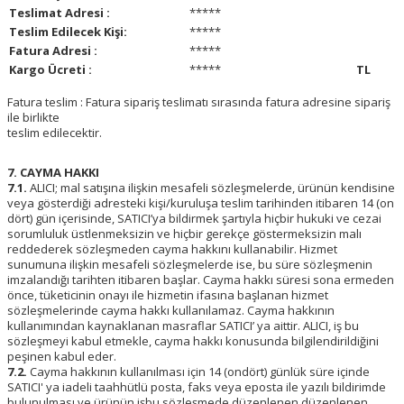
Teslimat Adresi :
*****
Teslim Edilecek Kişi:
*****
Fatura Adresi :
*****
Kargo Ücreti :
*****
TL
Fatura teslim : Fatura sipariş teslimatı sırasında fatura adresine sipariş
ile birlikte
teslim edilecektir.
7. CAYMA HAKKI
7.1.
ALICI; mal satışına ilişkin mesafeli sözleşmelerde, ürünün kendisine
veya gösterdiği adresteki kişi/kuruluşa teslim tarihinden itibaren 14 (on
dört) gün içerisinde, SATICI’ya bildirmek şartıyla hiçbir hukuki ve cezai
sorumluluk üstlenmeksizin ve hiçbir gerekçe göstermeksizin malı
reddederek sözleşmeden cayma hakkını kullanabilir. Hizmet
sunumuna ilişkin mesafeli sözleşmelerde ise, bu süre sözleşmenin
imzalandığı tarihten itibaren başlar. Cayma hakkı süresi sona ermeden
önce, tüketicinin onayı ile hizmetin ifasına başlanan hizmet
sözleşmelerinde cayma hakkı kullanılamaz. Cayma hakkının
kullanımından kaynaklanan masraflar SATICI’ ya aittir. ALICI, iş bu
sözleşmeyi kabul etmekle, cayma hakkı konusunda bilgilendirildiğini
peşinen kabul eder.
7.2.
Cayma hakkının kullanılması için 14 (ondört) günlük süre içinde
SATICI' ya iadeli taahhütlü posta, faks veya eposta ile yazılı bildirimde
bulunulması ve ürünün işbu sözleşmede düzenlenen düzenlenen