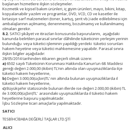
başlanan hizmetlere ilişkin sözleşmeler.
Kozmetik ve kişisel bakım ürünleri, iç giyim ürünleri, mayo, bikini, kitap,
kopyalanabilir yazılım ve programlar, DVD, VCD, CD ve kasetler ile
kırtasiye sarf malzemeleri (toner, kartuş, şerit vb.) iade edilebilmesi için
ambalajlarının açılmamış, denenmemiş, bozulmamış ve kullanılmamış
olmaları gerekir.
8.2.
SATICI şikâyet ve itirazları konusunda başvurularını, aşağıdaki
kanunda belirtilen parasal sınırlar dâhilinde tüketicinin yerleşim yerinin
bulunduğu veya tüketici işleminin yapıldığı yerdeki tüketici sorunları
hakem heyetine veya tüketici mahkemesine yapabilir. Parasal sınıra
ilişkin bilgiler aşağıdadır:
28/05/2014 tarihinden itibaren geçerli olmak üzere:
a)
6502 sayılı Tüketicinin Korunması Hakkında Kanun’un 68. Maddesi
gereği değeri 2.000,00 (ikibin) TL’nin altında olan uyuşmazlıklarda ilçe
tüketici hakem heyetlerine,
b)
Değeri 3.000,00(üçbin)TL’ nin altında bulunan uyuşmazlıklarda il
tüketici hakem heyetlerine,
c)
Büyükşehir statüsünde bulunan illerde ise değeri 2.000,00 (ikibin) TL
ile 3.000,00(üçbin)TL’ arasındaki uyuşmazlıklarda il tüketici hakem
heyetlerine başvuru yapılmaktadır.
İşbu Sözleşme ticari amaçlarla yapılmaktadır.
SATICI
TESBİHCİBABA DEĞERLİ TAŞLAR LTD.ŞTİ
ALICI