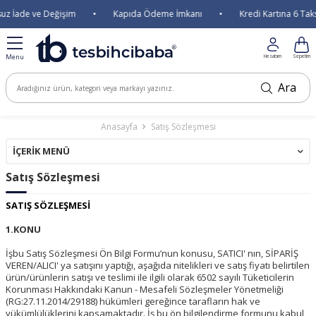
İade ve Değişim
•
Kapıda Ödeme İmkanı
•
Kredi Kartına 6 Taksit
Menu
Hesabım
Sepetim
Ara
Anasayfa
Satış Sözleşmesi
İÇERIK MENÜ
Satış Sözleşmesi
SATIŞ SÖZLEŞMESİ
1.KONU
İşbu Satış Sözleşmesi Ön Bilgi Formu’nun konusu, SATICI' nın, SİPARİŞ
VEREN/ALICI' ya satışını yaptığı, aşağıda nitelikleri ve satış fiyatı belirtilen
ürün/ürünlerin satışı ve teslimi ile ilgili olarak 6502 sayılı Tüketicilerin
Korunması Hakkındaki Kanun - Mesafeli Sözleşmeler Yönetmeliği
(RG:27.11.2014/29188) hükümleri gereğince tarafların hak ve
yükümlülüklerini kapsamaktadır. İş bu ön bilgilendirme formunu kabul