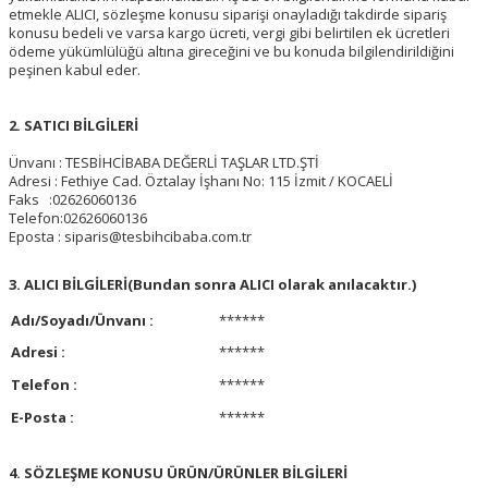
etmekle ALICI, sözleşme konusu siparişi onayladığı takdirde sipariş
konusu bedeli ve varsa kargo ücreti, vergi gibi belirtilen ek ücretleri
ödeme yükümlülüğü altına gireceğini ve bu konuda bilgilendirildiğini
peşinen kabul eder.
2. SATICI BİLGİLERİ
Ünvanı : TESBİHCİBABA DEĞERLİ TAŞLAR LTD.ŞTİ
Adresi : Fethiye Cad. Öztalay İşhanı No: 115 İzmit / KOCAELİ
Faks :02626060136
Telefon:02626060136
Eposta : siparis@tesbihcibaba.com.tr
3. ALICI BİLGİLERİ(Bundan sonra ALICI olarak anılacaktır.)
Adı/Soyadı/Ünvanı :
******
Adresi :
******
Telefon :
******
E-Posta :
******
4. SÖZLEŞME KONUSU ÜRÜN/ÜRÜNLER BİLGİLERİ