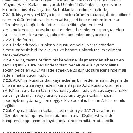
"Cayma Hakkı Kullanılamayacak Ürünler" hükümleri çerçevesinde
kullanılmamış olması şarttır. Bu hakkın kullanılması halinde,
7.2.1 3.
kişiye veya ALICI’ ya teslim edilen ürünün faturası, (İade edilmek
istenen ürünün faturası kurumsal ise, geri iade ederken kurumun
düzenlemiş olduğu iade faturası ile birlikte gönderilmesi
gerekmektedir. Faturası kurumlar adına düzenlenen sipariş iadeleri
İADE FATURASI kesilmediği takdirde tamamlanamayacaktır.)
7.2.2.
İade formu,
7.2.3.
İade edilecek ürünlerin kutusu, ambalajı, varsa standart
aksesuarları ile birlikte eksiksiz ve hasarsız olarak teslim edilmesi
gerekmektedir.
7.2.4.
SATICI, cayma bildiriminin kendisine ulaşmasından itibaren en
geç 10 günlük süre içerisinde toplam bedeli ve ALICI’ yı borç altına
sokan belgeleri ALICI’ ya iade etmek ve 20 günlük süre içerisinde malı
iade almakla yükümlüdür.
7.2.5.
ALICI’ nın kusurundan kaynaklanan bir nedenle malın değerinde
bir azalma olursa veya iade imkânsızlaşırsa ALICI kusuru oranında
SATICI’ nın zararlarını tazmin etmekle yükümlüdür. Ancak cayma hakkı
süresi içinde malın veya ürünün usulüne uygun kullanılmasın
sebebiyle meydana gelen değişiklik ve bozulmalardan ALICI sorumlu
değildir.
7.2.6.
Cayma hakkının kullanılması nedeniyle SATICI tarafından
düzenlenen kampanya limit tutarının altına düşülmesi halinde
kampanya kapsamında faydalanılan indirim miktarı iptal edilir.