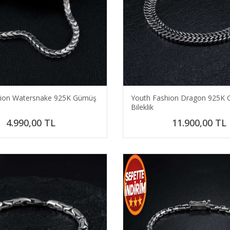
hion Watersnake 925K Gümüş
Youth Fashion Dragon 925K
Bileklik
4.990,00
TL
11.900,00
TL