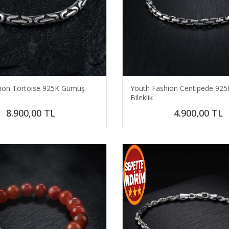
ion Tortoise 925K Gümüş
Youth Fashion Centipede 92
Bileklik
8.900,00
TL
4.900,00
TL