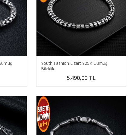
 Gümüş
Youth Fashion Lizart 925K Gümüş
Bileklik
5.490,00
TL