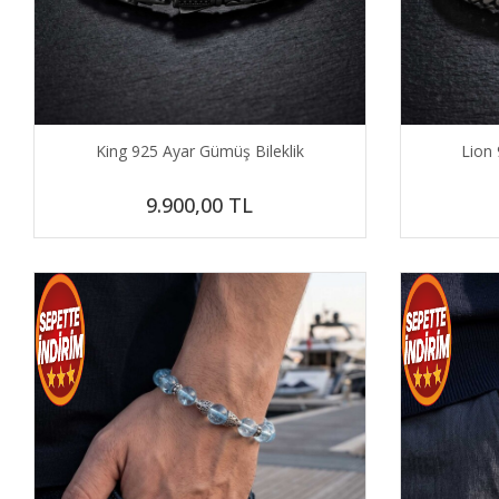
King 925 Ayar Gümüş Bileklik
Lion 
9.900,00
TL