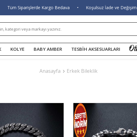
 Kargo Bedava
•
Koşulsuz İade ve Değişim
•
Kapıda Ödem
K
KOLYE
BABY AMBER
TESBİH AKSESUARLARI
Anasayfa
Erkek Bileklik