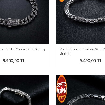
hion Snake Cobra 925K Gümüş
Youth Fashion Caiman 925K
Bileklik
9.900,00
TL
5.490,00
TL