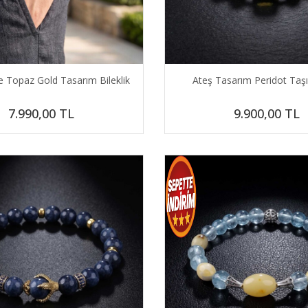
ue Topaz Gold Tasarım Bileklik
Ateş Tasarım Peridot Taşı 
7.990,00
TL
9.900,00
TL