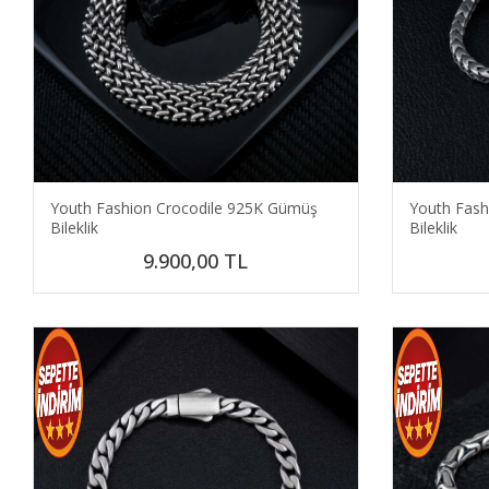
Youth Fashion Crocodile 925K Gümüş
Youth Fas
Bileklik
Bileklik
9.900,00
TL