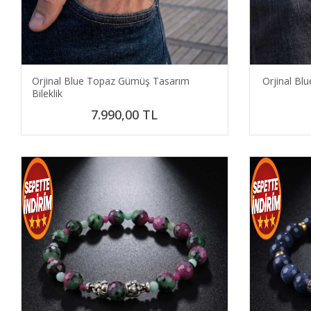
Orjinal Blue Topaz Gümüş Tasarım
Orjinal Bl
Bileklik
7.990,00
TL