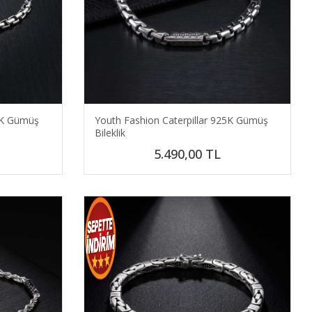
5K Gümüş
Youth Fashion Caterpillar 925K Gümüş
Bileklik
5.490,00
TL