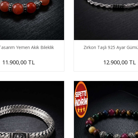
asarım Yemen Akik Bileklik
Zirkon Taşlı 925 Ayar Gümüş
11.900,00
TL
12.900,00
TL