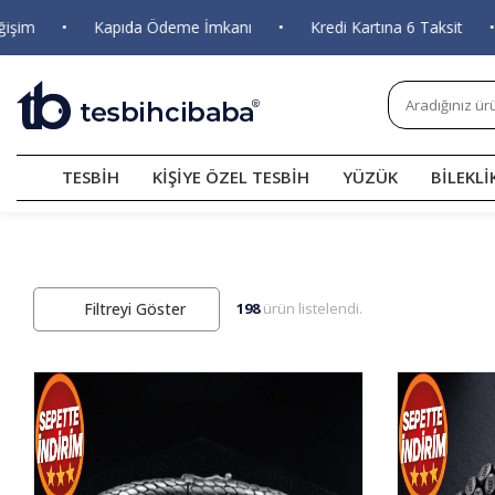
 Ödeme İmkanı
•
Kredi Kartına 6 Taksit
•
Tüm Siparişlerde
TESBİH
KİŞİYE ÖZEL TESBİH
YÜZÜK
BİLEKLİ
Filtreyi Göster
198
ürün listelendi.