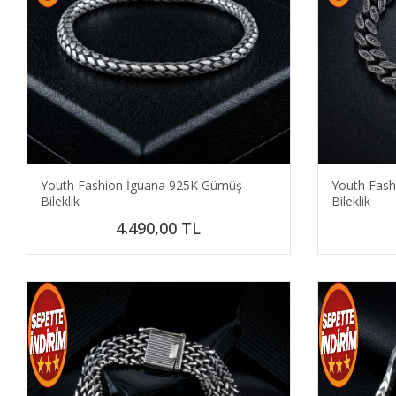
Youth Fashion İguana 925K Gümüş
Youth Fas
Bileklik
Bileklik
4.490,00
TL