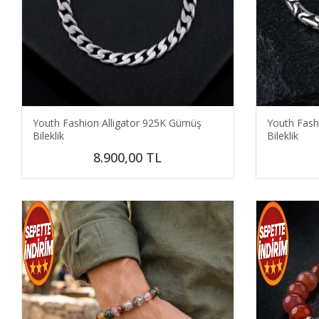
Youth Fashion Alligator 925K Gümüş
Youth Fash
Bileklik
Bileklik
8.900,00
TL