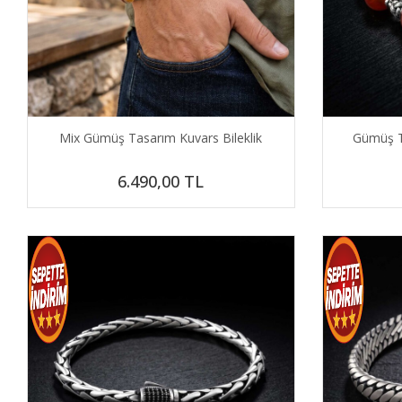
Mix Gümüş Tasarım Kuvars Bileklik
Gümüş T
6.490,00
TL