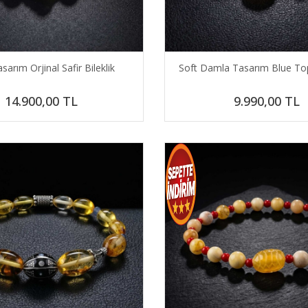
sarım Orjinal Safir Bileklik
Soft Damla Tasarım Blue Top
14.900,00
TL
9.990,00
TL