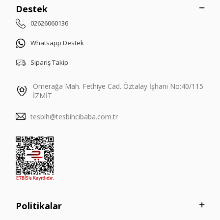
Destek
02626060136
Whatsapp Destek
Sipariş Takip
Ömerağa Mah. Fethiye Cad. Öztalay İşhanı No:40/115
İZMİT
tesbih@tesbihcibaba.com.tr
Politikalar