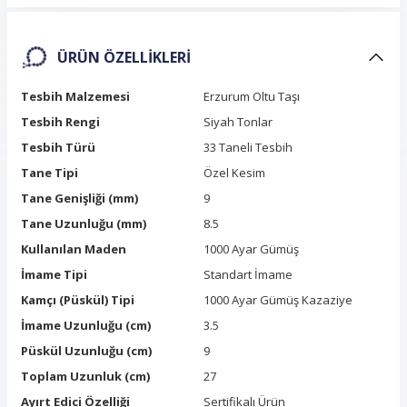
ÜRÜN ÖZELLIKLERI
Tesbih Malzemesi
Erzurum Oltu Taşı
Tesbih Rengi
Siyah Tonlar
Tesbih Türü
33 Taneli Tesbih
Tane Tipi
Özel Kesim
Tane Genişliği (mm)
9
Tane Uzunluğu (mm)
8.5
Kullanılan Maden
1000 Ayar Gümüş
İmame Tipi
Standart İmame
Kamçı (Püskül) Tipi
1000 Ayar Gümüş Kazaziye
İmame Uzunluğu (cm)
3.5
Püskül Uzunluğu (cm)
9
Toplam Uzunluk (cm)
27
Ayırt Edici Özelliği
Sertifikalı Ürün