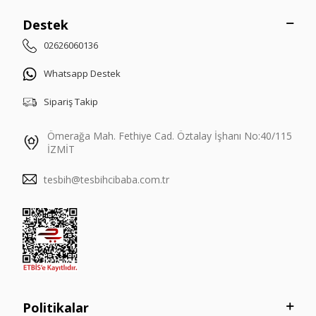
Destek
02626060136
Whatsapp Destek
Sipariş Takip
Ömerağa Mah. Fethiye Cad. Öztalay İşhanı No:40/115
İZMİT
tesbih@tesbihcibaba.com.tr
Politikalar