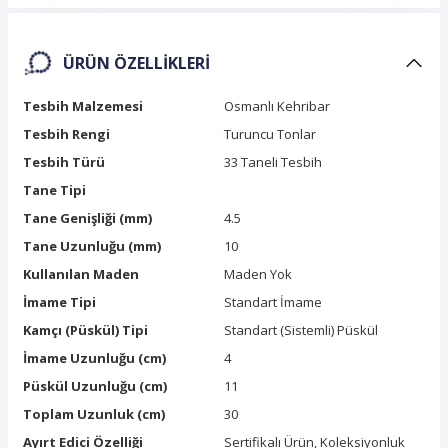
ÜRÜN ÖZELLIKLERI
Tesbih Malzemesi
Osmanlı Kehribar
Tesbih Rengi
Turuncu Tonlar
Tesbih Türü
33 Taneli Tesbih
Tane Tipi
Tane Genişliği (mm)
4.5
Tane Uzunluğu (mm)
10
Kullanılan Maden
Maden Yok
İmame Tipi
Standart İmame
Kamçı (Püskül) Tipi
Standart (Sistemli) Püskül
İmame Uzunluğu (cm)
4
Püskül Uzunluğu (cm)
11
Toplam Uzunluk (cm)
30
Ayırt Edici Özelliği
Sertifikalı Ürün, Koleksiyonluk