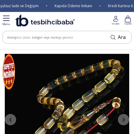
lsuz İade ve Değişim
•
Kapıda Ödeme İmkanı
•
Kredi Kartına 6 T
Menu
Hesabım
Sepetim
Ara