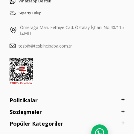
Whatsapp Destek
Sipariş Takip
Ömerağa Mah. Fethiye Cad. Öztalay İşhanı No:40/115
İZMİT
tesbih@tesbihcibaba.com.tr
Politikalar
Sözleşmeler
Popüler Kategoriler