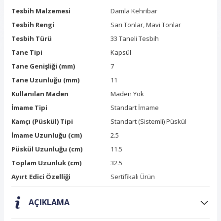
Tesbih Malzemesi
Damla Kehribar
Tesbih Rengi
Sarı Tonlar, Mavi Tonlar
Tesbih Türü
33 Taneli Tesbih
Tane Tipi
Kapsül
Tane Genişliği (mm)
7
Tane Uzunluğu (mm)
11
Kullanılan Maden
Maden Yok
İmame Tipi
Standart İmame
Kamçı (Püskül) Tipi
Standart (Sistemli) Püskül
İmame Uzunluğu (cm)
2.5
Püskül Uzunluğu (cm)
11.5
Toplam Uzunluk (cm)
32.5
Ayırt Edici Özelliği
Sertifikalı Ürün
AÇIKLAMA