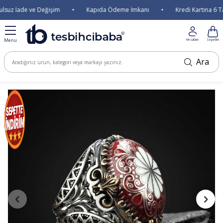
suz İade ve Değişim
•
Kapıda Ödeme İmkanı
•
Kredi Kartına 6 Tak
Menu
Hesabım
Sepetim
Ara