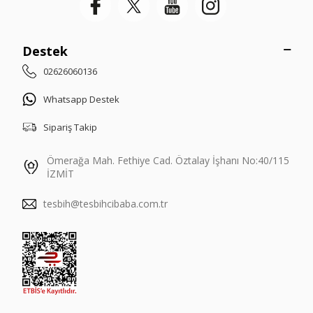
Destek
02626060136
Whatsapp Destek
Sipariş Takip
Ömerağa Mah. Fethiye Cad. Öztalay İşhanı No:40/115
İZMİT
tesbih@tesbihcibaba.com.tr