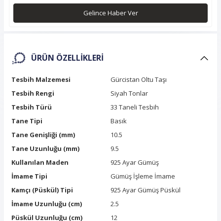
Gelince Haber Ver
ÜRÜN ÖZELLIKLERI
Tesbih Malzemesi
Gürcistan Oltu Taşı
Tesbih Rengi
Siyah Tonlar
Tesbih Türü
33 Taneli Tesbih
Tane Tipi
Basık
Tane Genişliği (mm)
10.5
Tane Uzunluğu (mm)
9.5
Kullanılan Maden
925 Ayar Gümüş
İmame Tipi
Gümüş İşleme İmame
Kamçı (Püskül) Tipi
925 Ayar Gümüş Püskül
İmame Uzunluğu (cm)
2.5
Püskül Uzunluğu (cm)
12