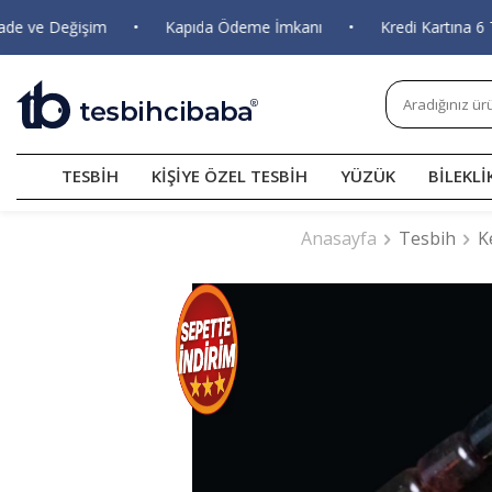
ve Değişim
•
Kapıda Ödeme İmkanı
•
Kredi Kartına 6 Taksi
TESBİH
KİŞİYE ÖZEL TESBİH
YÜZÜK
BİLEKLİ
Anasayfa
Tesbih
K