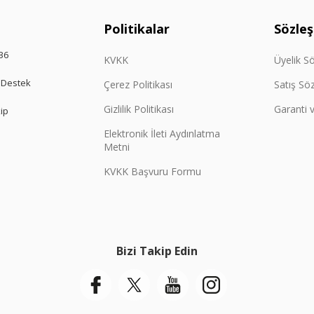
Politikalar
Sözle
36
KVKK
Üyelik S
 Destek
Çerez Politikası
Satış Sö
Gizlilik Politikası
Garanti v
kip
Elektronik İleti Aydınlatma
Metni
KVKK Başvuru Formu
Bizi Takip Edin