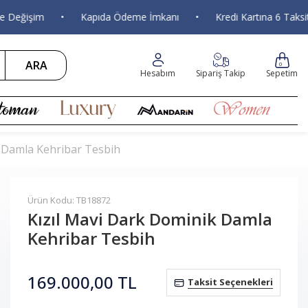
ğişim
•
Kapıda Ödeme İmkanı
•
Kredi Kartına 6 Taksit
ARA
0
Hesabım
Sipariş Takip
Sepetim
k Damla Kehribar Tesbih
Ürün Kodu: TB18872
Kızıl Mavi Dark Dominik Damla
Kehribar Tesbih
169.000,00
TL
Taksit Seçenekleri