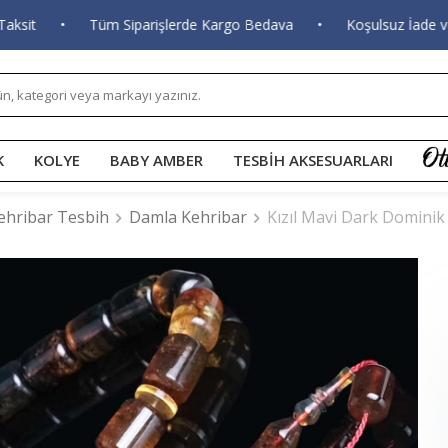
t
•
Tüm Siparişlerde Kargo Bedava
•
Koşulsuz İade ve De
K
KOLYE
BABY AMBER
TESBİH AKSESUARLARI
ehribar Tesbih
Damla Kehribar
Kızıl Mavi Dark Domini