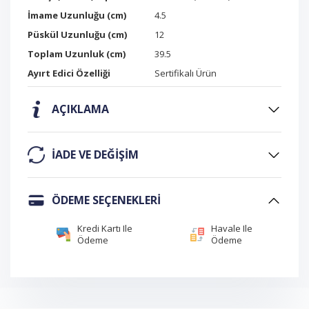
İmame Uzunluğu (cm)
4.5
Püskül Uzunluğu (cm)
12
Toplam Uzunluk (cm)
39.5
Ayırt Edici Özelliği
Sertifikalı Ürün
AÇIKLAMA
IADE VE DEĞIŞIM
ÖDEME SEÇENEKLERI
Kredi Kartı Ile
Havale Ile
Ödeme
Ödeme