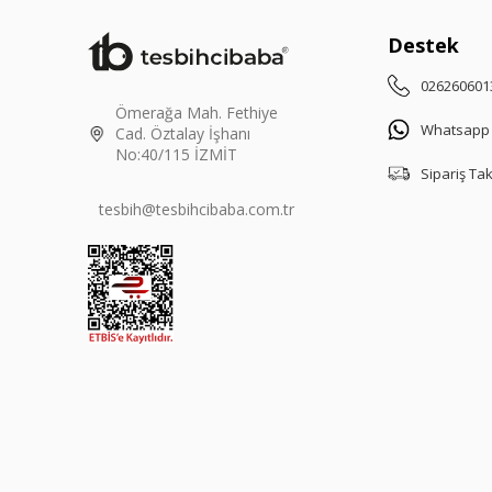
Destek
026260601
Ömerağa Mah. Fethiye
Whatsapp
Cad. Öztalay İşhanı
No:40/115 İZMİT
Sipariş Ta
tesbih@tesbihcibaba.com.tr