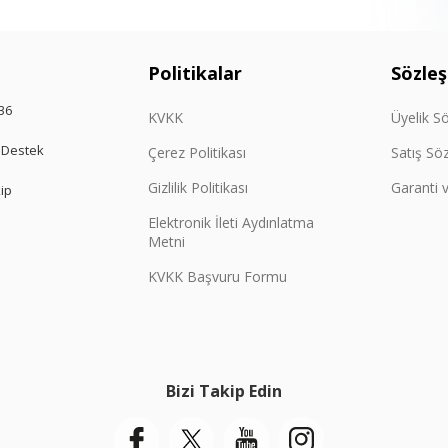
Politikalar
Sözle
36
KVKK
Üyelik S
 Destek
Çerez Politikası
Satış Sö
Gizlilik Politikası
Garanti v
kip
Elektronik İleti Aydınlatma
Metni
KVKK Başvuru Formu
Bizi Takip Edin