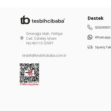
Destek
026260601
Ömerağa Mah. Fethiye
Whatsapp
Cad. Öztalay İşhanı
No:40/115 İZMİT
Sipariş Ta
tesbih@tesbihcibaba.com.tr