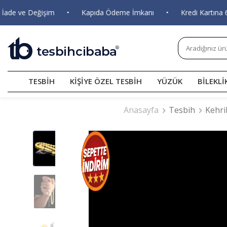
 ve Değişim
•
Kapıda Ödeme İmkanı
•
Kredi Kartına 6 Tak
TESBİH
KİŞİYE ÖZEL TESBİH
YÜZÜK
BİLEKLİ
Anasayfa
Tesbih
Kehri