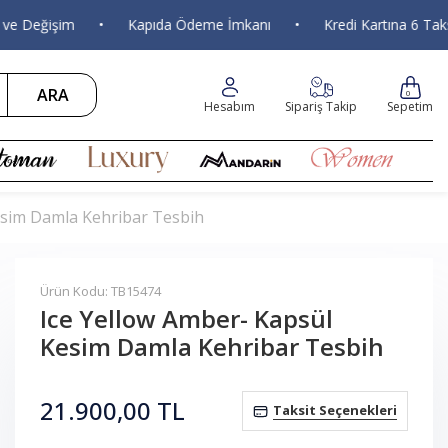
Değişim
•
Kapıda Ödeme İmkanı
•
Kredi Kartına 6 Taksit
ARA
0
Hesabım
Sipariş Takip
Sepetim
esim Damla Kehribar Tesbih
Ürün Kodu: TB15474
Ice Yellow Amber- Kapsül
Kesim Damla Kehribar Tesbih
21.900,00
TL
Taksit Seçenekleri