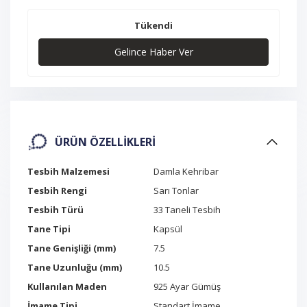
Tükendi
Gelince Haber Ver
ÜRÜN ÖZELLIKLERI
Tesbih Malzemesi
Damla Kehribar
Tesbih Rengi
Sarı Tonlar
Tesbih Türü
33 Taneli Tesbih
Tane Tipi
Kapsül
Tane Genişliği (mm)
7.5
Tane Uzunluğu (mm)
10.5
Kullanılan Maden
925 Ayar Gümüş
İmame Tipi
Standart İmame