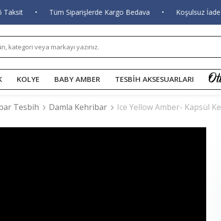
sit
•
Tüm Siparişlerde Kargo Bedava
•
Koşulsuz İade ve 
K
KOLYE
BABY AMBER
TESBİH AKSESUARLARI
bar Tesbih
Damla Kehribar
Ice Yellow Amber- Kapsül K