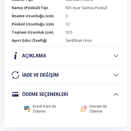
Kamçı (Püskül) Tipi
925 Ayar Gümüş Püskül
İmame Uzunluğu (cm)
3
Püskül Uzunluğu (cm)
12
Toplam Uzunluk (cm)
33.5
Ayırt Edici Özelliği
Sertifikalı Ürün
AÇIKLAMA
IADE VE DEĞIŞIM
ÖDEME SEÇENEKLERI
Kredi Kartı Ile
Havale Ile
Ödeme
Ödeme