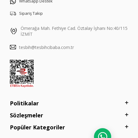
Whatsapp Destek
Sipariş Takip
Ömerağa Mah. Fethiye Cad. Öztalay İşhanı No:40/115
İZMİT
tesbih@tesbihcibaba.com.tr
Politikalar
Sözleşmeler
Popüler Kategoriler