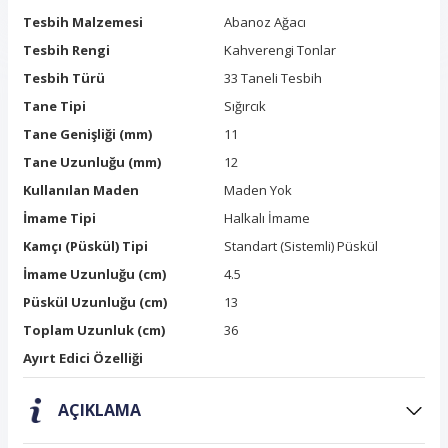
Tesbih Malzemesi
Abanoz Ağacı
Tesbih Rengi
Kahverengi Tonlar
Tesbih Türü
33 Taneli Tesbih
Tane Tipi
Sığırcık
Tane Genişliği (mm)
11
Tane Uzunluğu (mm)
12
Kullanılan Maden
Maden Yok
İmame Tipi
Halkalı İmame
Kamçı (Püskül) Tipi
Standart (Sistemli) Püskül
İmame Uzunluğu (cm)
4.5
Püskül Uzunluğu (cm)
13
Toplam Uzunluk (cm)
36
Ayırt Edici Özelliği
AÇIKLAMA