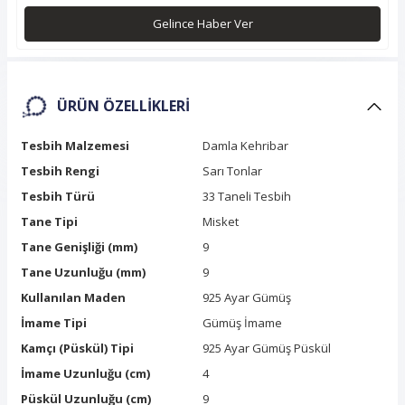
Gelince Haber Ver
ÜRÜN ÖZELLIKLERI
Tesbih Malzemesi
Damla Kehribar
Tesbih Rengi
Sarı Tonlar
Tesbih Türü
33 Taneli Tesbih
Tane Tipi
Misket
Tane Genişliği (mm)
9
Tane Uzunluğu (mm)
9
Kullanılan Maden
925 Ayar Gümüş
İmame Tipi
Gümüş İmame
Kamçı (Püskül) Tipi
925 Ayar Gümüş Püskül
İmame Uzunluğu (cm)
4
Püskül Uzunluğu (cm)
9