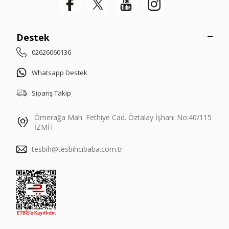
Destek
02626060136
Whatsapp Destek
Sipariş Takip
Ömerağa Mah. Fethiye Cad. Öztalay İşhanı No:40/115
İZMİT
tesbih@tesbihcibaba.com.tr