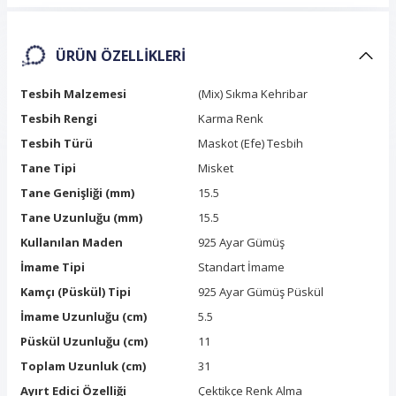
ÜRÜN ÖZELLIKLERI
Tesbih Malzemesi
(Mix) Sıkma Kehribar
Tesbih Rengi
Karma Renk
Tesbih Türü
Maskot (Efe) Tesbih
Tane Tipi
Misket
Tane Genişliği (mm)
15.5
Tane Uzunluğu (mm)
15.5
Kullanılan Maden
925 Ayar Gümüş
İmame Tipi
Standart İmame
Kamçı (Püskül) Tipi
925 Ayar Gümüş Püskül
İmame Uzunluğu (cm)
5.5
Püskül Uzunluğu (cm)
11
Toplam Uzunluk (cm)
31
Ayırt Edici Özelliği
Çektikçe Renk Alma