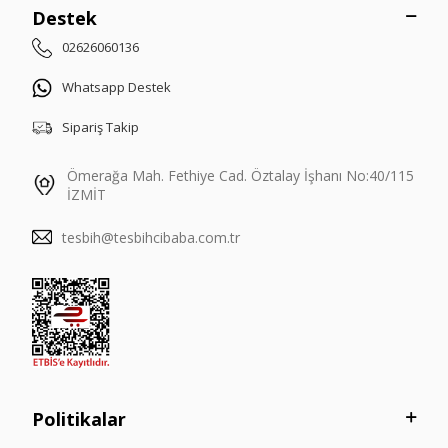
Destek
02626060136
Whatsapp Destek
Sipariş Takip
Ömerağa Mah. Fethiye Cad. Öztalay İşhanı No:40/115
İZMİT
tesbih@tesbihcibaba.com.tr
Politikalar