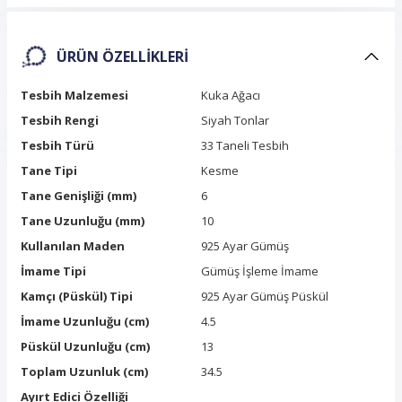
ÜRÜN ÖZELLIKLERI
Tesbih Malzemesi
Kuka Ağacı
Tesbih Rengi
Siyah Tonlar
Tesbih Türü
33 Taneli Tesbih
Tane Tipi
Kesme
Tane Genişliği (mm)
6
Tane Uzunluğu (mm)
10
Kullanılan Maden
925 Ayar Gümüş
İmame Tipi
Gümüş İşleme İmame
Kamçı (Püskül) Tipi
925 Ayar Gümüş Püskül
İmame Uzunluğu (cm)
4.5
Püskül Uzunluğu (cm)
13
Toplam Uzunluk (cm)
34.5
Ayırt Edici Özelliği