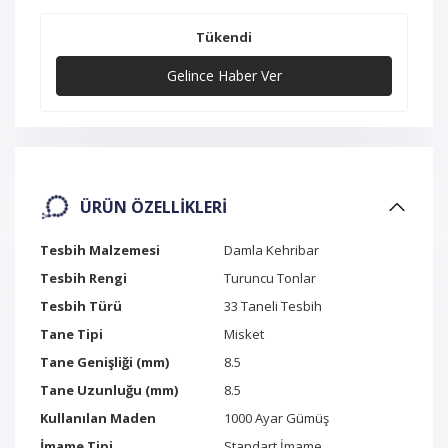
Tükendi
Gelince Haber Ver
ÜRÜN ÖZELLIKLERI
Tesbih Malzemesi
Damla Kehribar
Tesbih Rengi
Turuncu Tonlar
Tesbih Türü
33 Taneli Tesbih
Tane Tipi
Misket
Tane Genişliği (mm)
8.5
Tane Uzunluğu (mm)
8.5
Kullanılan Maden
1000 Ayar Gümüş
İmame Tipi
Standart İmame