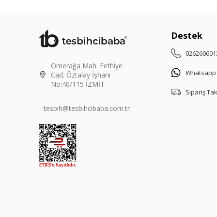
Destek
026260601
Ömerağa Mah. Fethiye
Whatsapp
Cad. Öztalay İşhanı
No:40/115 İZMİT
Sipariş Ta
tesbih@tesbihcibaba.com.tr