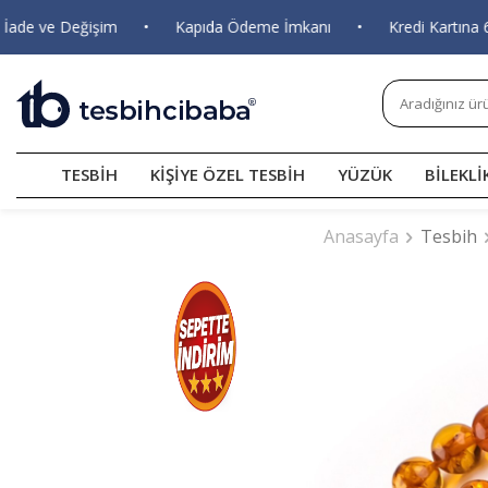
 ve Değişim
•
Kapıda Ödeme İmkanı
•
Kredi Kartına 6 Tak
TESBİH
KİŞİYE ÖZEL TESBİH
YÜZÜK
BİLEKLİ
Anasayfa
Tesbih