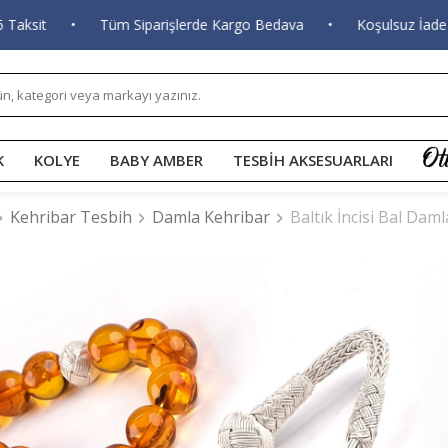
sit
•
Tüm Siparişlerde Kargo Bedava
•
Koşulsuz İade ve D
K
KOLYE
BABY AMBER
TESBİH AKSESUARLARI
Kehribar Tesbih
Damla Kehribar
Baltık İncisi Bal Dam