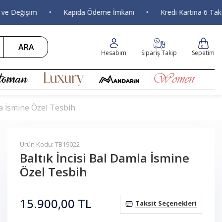
eğişim
•
Kapıda Ödeme İmkanı
•
Kredi Kartına 6 Taksit
ARA
0
Hesabım
Sipariş Takip
Sepetim
la İsmine Özel Tesbih
Ürün Kodu: TB19022
Baltık İncisi Bal Damla İsmine
Özel Tesbih
15.900,00
TL
Taksit Seçenekleri