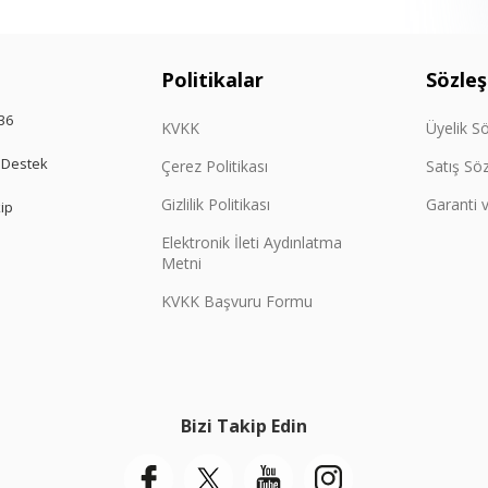
Politikalar
Sözle
36
KVKK
Üyelik S
 Destek
Çerez Politikası
Satış Sö
Gizlilik Politikası
Garanti v
kip
Elektronik İleti Aydınlatma
Metni
KVKK Başvuru Formu
Bizi Takip Edin