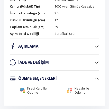
Kamçı (Püskül) Tipi
1000 Ayar Gümüş Kazaziye
İmame Uzunluğu (cm)
2.5
Püskül Uzunluğu (cm)
12
Toplam Uzunluk (cm)
29
Ayırt Edici Özelliği
Sertifikalı Ürün
AÇIKLAMA
IADE VE DEĞIŞIM
ÖDEME SEÇENEKLERI
Kredi Kartı Ile
Havale Ile
Ödeme
Ödeme