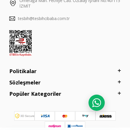
Ömerağa Mah. Fethiye Cad. Öztalay İşhanı No:40/115
İZMİT
tesbih@tesbihcibaba.com.tr
Politikalar
Sözleşmeler
Popüler Kategoriler