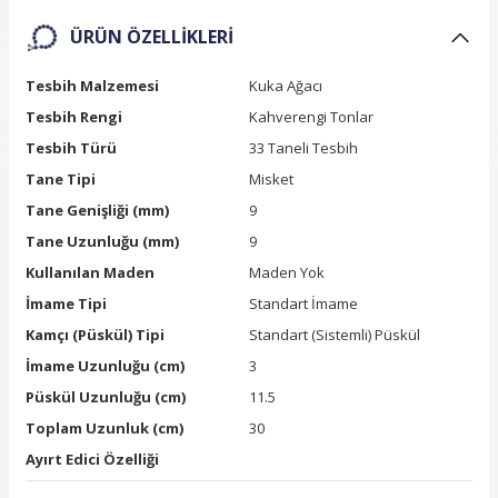
ÜRÜN ÖZELLIKLERI
Tesbih Malzemesi
Kuka Ağacı
Tesbih Rengi
Kahverengi Tonlar
Tesbih Türü
33 Taneli Tesbih
Tane Tipi
Misket
Tane Genişliği (mm)
9
Tane Uzunluğu (mm)
9
Kullanılan Maden
Maden Yok
İmame Tipi
Standart İmame
Kamçı (Püskül) Tipi
Standart (Sistemli) Püskül
İmame Uzunluğu (cm)
3
Püskül Uzunluğu (cm)
11.5
Toplam Uzunluk (cm)
30
Ayırt Edici Özelliği