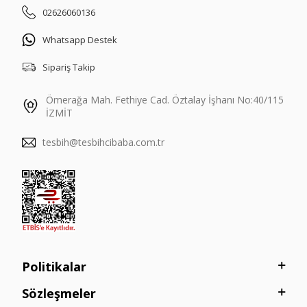
02626060136
Whatsapp Destek
Sipariş Takip
Ömerağa Mah. Fethiye Cad. Öztalay İşhanı No:40/115
İZMİT
tesbih@tesbihcibaba.com.tr
Politikalar
Sözleşmeler