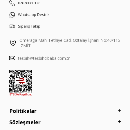
02626060136
Whatsapp Destek
Sipariş Takip
Ömerağa Mah. Fethiye Cad. Öztalay İşhanı No:40/115
İZMİT
tesbih@tesbihcibaba.com.tr
Politikalar
Sözleşmeler