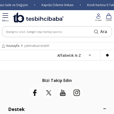
uz İade ve Değişim
•
Kapıda Ödeme İmkanı
•
Kredi Kartına 6 Taks
Menu
Hesabım
Sepetim
Ara
Anasayfa
şahmaksut tesbih
Bizi Takip Edin
Destek