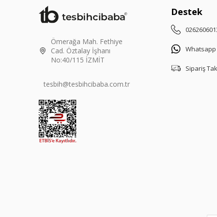
Destek
026260601
Ömerağa Mah. Fethiye
Whatsapp
Cad. Öztalay İşhanı
No:40/115 İZMİT
Sipariş Ta
tesbih@tesbihcibaba.com.tr