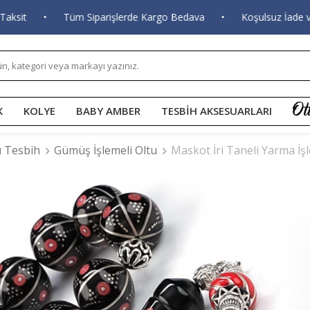
t
•
Tüm Siparişlerde Kargo Bedava
•
Koşulsuz İade ve De
K
KOLYE
BABY AMBER
TESBİH AKSESUARLARI
ı Tesbih
Gümüş İşlemeli Oltu
Maskot İri Taneli Yarma İ