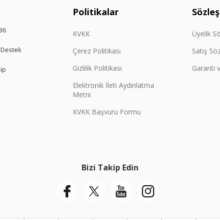
Politikalar
Sözle
36
KVKK
Üyelik S
 Destek
Çerez Politikası
Satış Sö
Gizlilik Politikası
Garanti v
kip
Elektronik İleti Aydınlatma
Metni
KVKK Başvuru Formu
Bizi Takip Edin