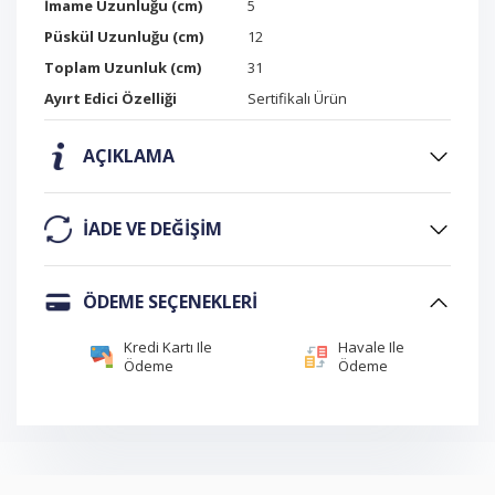
İmame Uzunluğu (cm)
5
Püskül Uzunluğu (cm)
12
Toplam Uzunluk (cm)
31
Ayırt Edici Özelliği
Sertifikalı Ürün
AÇIKLAMA
IADE VE DEĞIŞIM
ÖDEME SEÇENEKLERI
Kredi Kartı Ile
Havale Ile
Ödeme
Ödeme