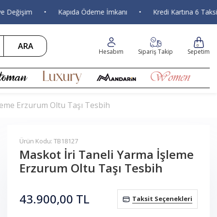
ğişim
•
Kapıda Ödeme İmkanı
•
Kredi Kartına 6 Taksit
ARA
0
Hesabım
Sipariş Takip
Sepetim
şleme Erzurum Oltu Taşı Tesbih
Ürün Kodu: TB18127
Maskot İri Taneli Yarma İşleme
Erzurum Oltu Taşı Tesbih
43.900,00
TL
Taksit Seçenekleri