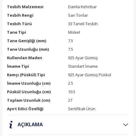
Tesbih Malzemesi
Damla Kehribar
Tesbih Rengi
Sarı Tonlar
Tesbih Türü
33 Taneli Tesbih
Tane Tipi
Misket
Tane Genişliği (mm)
7.5
Tane Uzunluğu (mm)
7.5
Kullanılan Maden
925 Ayar Gümüş
İmame Tipi
Standart İmame
Kamçı (Püskül) Tipi
925 Ayar Gümüş Püskül
İmame Uzunluğu (cm)
2.5
Püskül Uzunluğu (cm)
10.5
Toplam Uzunluk (cm)
27
Ayırt Edici Özelliği
Sertifikalı Ürün
AÇIKLAMA