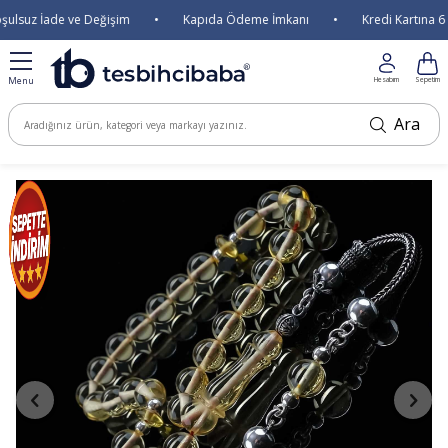
ulsuz İade ve Değişim
•
Kapıda Ödeme İmkanı
•
Kredi Kartına 6 T
Menu
Hesabım
Sepetim
Ara