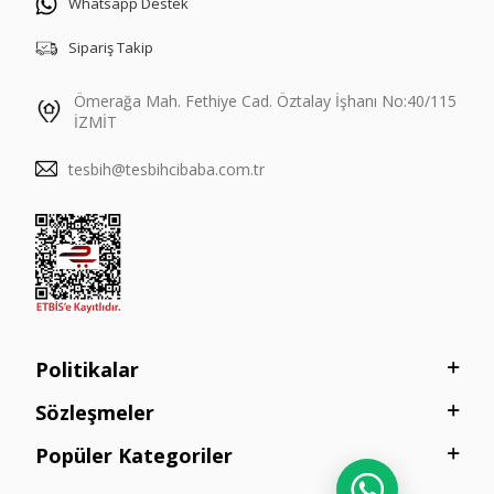
Whatsapp Destek
Sipariş Takip
Ömerağa Mah. Fethiye Cad. Öztalay İşhanı No:40/115
İZMİT
tesbih@tesbihcibaba.com.tr
Politikalar
Sözleşmeler
Popüler Kategoriler