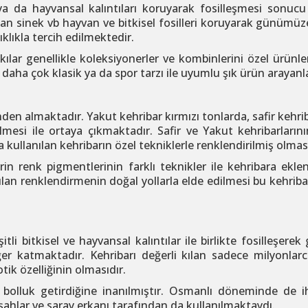
el ya da hayvansal kalıntıları koruyarak fosilleşmesi sonucu
olan sinek vb hayvan ve bitkisel fosilleri koruyarak günümüze
klıkla tercih edilmektedir.
akılar genellikle koleksiyonerler ve kombinlerini özel ürü
hler daha çok klasik ya da spor tarzı ile uyumlu şık ürün araya
inden almaktadır. Yakut kehribar kırmızı tonlarda, safir kehri
ilmesi ile ortaya çıkmaktadır. Safir ve Yakut kehribarları
 kullanılan kehribarın özel tekniklerle renklendirilmiş olması
klerin renk pigmentlerinin farklı teknikler ile kehribara e
lan renklendirmenin doğal yollarla elde edilmesi bu kehribar 
?
itli bitkisel ve hayvansal kalıntılar ile birlikte fosilleşe
ğer katmaktadır.
Kehribarı değerli kılan sadece milyonlar
tik özelliğinin olmasıdır.
 bolluk getirdiğine inanılmıştır. Osmanlı döneminde de 
işahlar ve saray erkanı tarafından da kullanılmaktaydı.