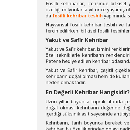
Fosilli kehribarlar, içerisinde bitkis
özelliği milyonlarca yıl önce yaşamış 
da
fosilli kehribar tesbih
yapımında sı
Hayvansal fosilli kehribar tesbih ve t
tercih edilirken, bitkisel fosilli tesbi
Yakut ve Safir Kehribar
Yakut ve Safir kehribar, ismini renkler
özel tekniklerle kehribarın renklendir
Peter’e hediye edilen kehribar odasında
Yakut ve Safir kehribar, çeşitli çiçe
kehribarın doğal olması hem de kullanı
neden olmaktadır.
En Değerli Kehribar Hangisidir
Uzun yıllar boyunca toprak altında çeş
doğal olması kehribarın değerine de
içerdiği süksinik asit sayesinde antibiyo
Kehribarın, tarih boyunca bereket ve
kehribar, bu özelliklerinden dolayı pad