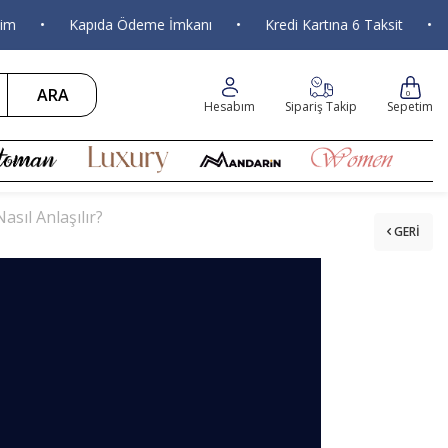
Kapıda Ödeme İmkanı
•
Kredi Kartına 6 Taksit
•
Tüm Sipa
ARA
0
Hesabım
Sipariş Takip
Sepetim
asıl Anlaşılır?
GERI