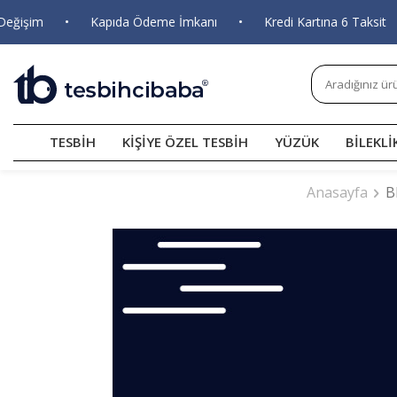
•
Kapıda Ödeme İmkanı
•
Kredi Kartına 6 Taksit
•
Tüm
TESBİH
KİŞİYE ÖZEL TESBİH
YÜZÜK
BİLEKLİ
Anasayfa
B