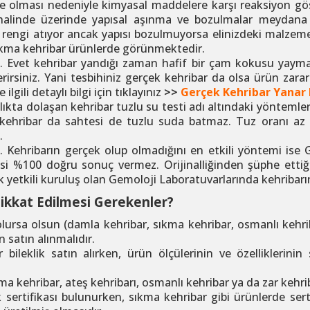
 olması nedeniyle kimyasal maddelere karşı reaksiyon göst
 halinde üzerinde yapısal aşınma ve bozulmalar meydana
rengi atıyor ancak yapısı bozulmuyorsa elinizdeki malzeme
kma kehribar ürünlerde görünmektedir.
az. Evet kehribar yandığı zaman hafif bir çam kokusu yay
verirsiniz. Yani tesbihiniz gerçek kehribar da olsa ürün za
lgili detaylı bilgi için tıklayınız
>>
Gerçek Kehribar Yanar
lıkta dolaşan kehribar tuzlu su testi adı altındaki yöntem
kehribar da sahtesi de tuzlu suda batmaz. Tuz oranı az 
.
Kehribarın gerçek olup olmadığını en etkili yöntemi ise G
si %100 doğru sonuç vermez. Orijinalliğinden şüphe ettiği
yetkili kuruluş olan Gemoloji Laboratuvarlarında kehribarınız
Dikkat Edilmesi Gerekenler?
 olursa olsun (damla kehribar, sıkma kehribar, osmanlı kehrib
n satın alınmalıdır.
r bileklik satın alırken, ürün ölçülerinin ve özelliklerini
ma kehribar, ateş kehribarı, osmanlı kehribar ya da zar kehri
ik sertifikası bulunurken, sıkma kehribar gibi ürünlerde se