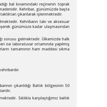
ladığı bal kıvamındaki reçinenin toprak
ir madenidir. Kehribar, günümüzde başta
ataklıktan çıkarılarak işlenmektedir.
dilmektedir. Kehribarın takı ve aksesuar
silleşerek günümüze kadar ulaşmasından
dığı sorusu gelmektedir.
Ülkemizde halk
ğeri ise laboratuvar ortamında yapılmış
ribarların tamamının ham maddesi sıkma
kehribardır.
arının çıkarıldığı Baltık bölgesinin 50
bardır.
ktedir. Sıklıkla karşılaştığımız baltık