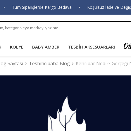
 Siparişlerde Kargo Bedava
•
Koşulsuz İade ve Değişim
•
K
KOLYE
BABY AMBER
TESBİH AKSESUARLARI
log Sayfası
Tesbihcibaba Blog
Kehribar Nedir? Gerçeği N