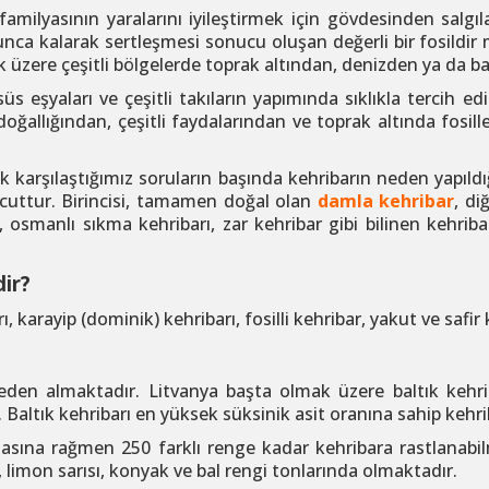
familyasının yaralarını iyileştirmek için gövdesinden salgı
yunca kalarak sertleşmesi sonucu oluşan değerli bir fosild
k üzere çeşitli bölgelerde toprak altından, denizden ya da b
süs eşyaları ve çeşitli takıların yapımında sıklıkla tercih e
doğallığından, çeşitli faydalarından ve toprak altında fo
rak karşılaştığımız soruların başında kehribarın neden yapıl
vcuttur. Birincisi, tamamen doğal olan
damla kehribar
, di
ı, osmanlı sıkma kehribarı, zar kehribar gibi bilinen keh
ir?
ı, karayip (dominik) kehribarı, fosilli kehribar, yakut ve safir 
lgeden almaktadır. Litvanya başta olmak üzere baltık kehrib
 Baltık kehribarı en yüksek süksinik asit oranına sahip kehri
asına rağmen 250 farklı renge kadar kehribara rastlanabilme
, limon sarısı, konyak ve bal rengi tonlarında olmaktadır.