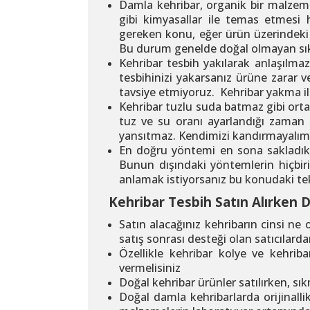
Damla kehribar, organik bir malzeme
gibi kimyasallar ile temas etmesi
gereken konu, eğer ürün üzerindeki 
Bu durum genelde doğal olmayan sı
Kehribar tesbih yakılarak anlaşılm
tesbihinizi yakarsanız ürüne zarar 
tavsiye etmiyoruz. Kehribar yakma ile i
Kehribar tuzlu suda batmaz gibi orta
tuz ve su oranı ayarlandığı zaman 
yansıtmaz. Kendimizi kandırmayalım
En doğru yöntemi en sona sakladık. 
Bunun dışındaki yöntemlerin hiçbiri
anlamak istiyorsanız bu konudaki tek 
Kehribar Tesbih Satın Alırken 
Satın alacağınız kehribarın cinsi ne
satış sonrası desteği olan satıcılarda
Özellikle kehribar kolye ve kehriba
vermelisiniz
Doğal kehribar ürünler satılırken, sık
Doğal damla kehribarlarda orijinall