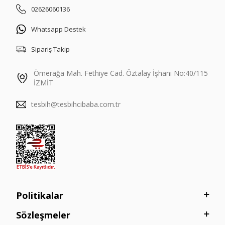
02626060136
Whatsapp Destek
Sipariş Takip
Ömerağa Mah. Fethiye Cad. Öztalay İşhanı No:40/115
İZMİT
tesbih@tesbihcibaba.com.tr
Politikalar
Sözleşmeler