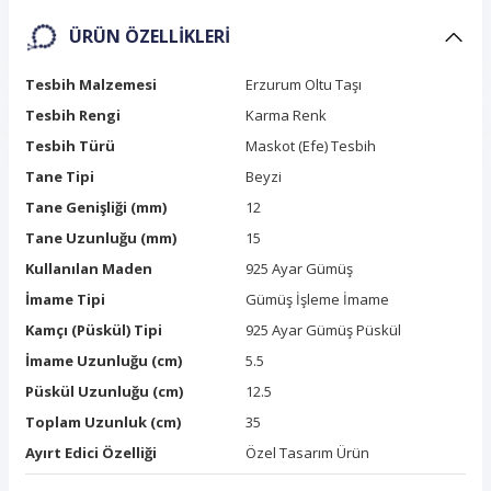
ÜRÜN ÖZELLIKLERI
Tesbih Malzemesi
Erzurum Oltu Taşı
Tesbih Rengi
Karma Renk
Tesbih Türü
Maskot (Efe) Tesbih
Tane Tipi
Beyzi
Tane Genişliği (mm)
12
Tane Uzunluğu (mm)
15
Kullanılan Maden
925 Ayar Gümüş
İmame Tipi
Gümüş İşleme İmame
Kamçı (Püskül) Tipi
925 Ayar Gümüş Püskül
İmame Uzunluğu (cm)
5.5
Püskül Uzunluğu (cm)
12.5
Toplam Uzunluk (cm)
35
Ayırt Edici Özelliği
Özel Tasarım Ürün