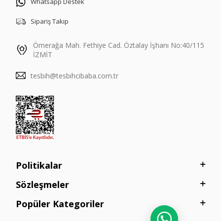
Whatsapp Destek
Sipariş Takip
Ömerağa Mah. Fethiye Cad. Öztalay İşhanı No:40/115
İZMİT
tesbih@tesbihcibaba.com.tr
Politikalar
Sözleşmeler
Popüler Kategoriler