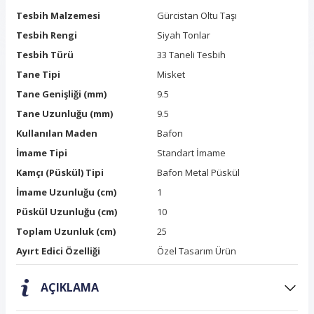
Tesbih Malzemesi
Gürcistan Oltu Taşı
Tesbih Rengi
Siyah Tonlar
Tesbih Türü
33 Taneli Tesbih
Tane Tipi
Misket
Tane Genişliği (mm)
9.5
Tane Uzunluğu (mm)
9.5
Kullanılan Maden
Bafon
İmame Tipi
Standart İmame
Kamçı (Püskül) Tipi
Bafon Metal Püskül
İmame Uzunluğu (cm)
1
Püskül Uzunluğu (cm)
10
Toplam Uzunluk (cm)
25
Ayırt Edici Özelliği
Özel Tasarım Ürün
AÇIKLAMA