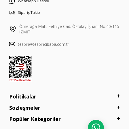
Whatsapp Destek
Sipariş Takip
Ömerağa Mah. Fethiye Cad. Öztalay İşhanı No:40/115
İZMİT
tesbih@tesbihcibaba.com.tr
Politikalar
Sözleşmeler
Popüler Kategoriler