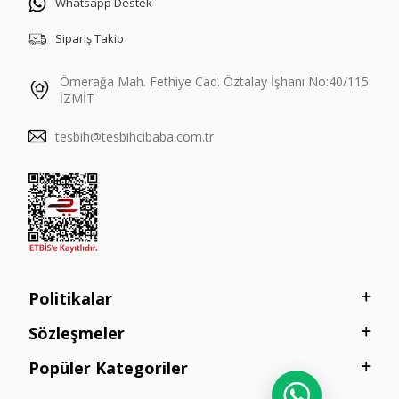
Whatsapp Destek
Sipariş Takip
Ömerağa Mah. Fethiye Cad. Öztalay İşhanı No:40/115
İZMİT
tesbih@tesbihcibaba.com.tr
Politikalar
Sözleşmeler
Popüler Kategoriler