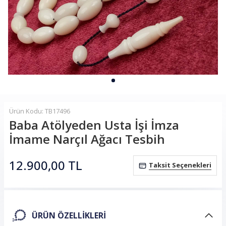
Ürün Kodu: TB17496
Baba Atölyeden Usta İşi İmza
İmame Narçıl Ağacı Tesbih
12.900,00
TL
Taksit Seçenekleri
ÜRÜN ÖZELLIKLERI