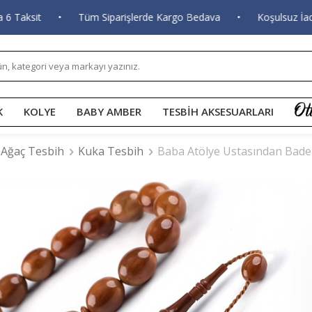
aksit
•
Tüm Siparişlerde Kargo Bedava
•
Koşulsuz İade v
K
KOLYE
BABY AMBER
TESBİH AKSESUARLARI
Ağaç Tesbih
Kuka Tesbih
Baba Atölye Ustasından Bad