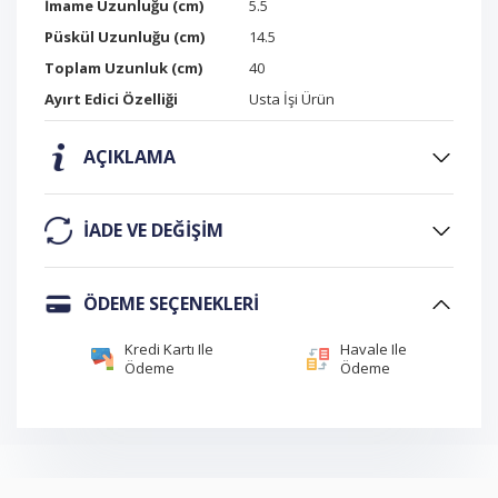
İmame Uzunluğu (cm)
5.5
Püskül Uzunluğu (cm)
14.5
Toplam Uzunluk (cm)
40
Ayırt Edici Özelliği
Usta İşi Ürün
AÇIKLAMA
IADE VE DEĞIŞIM
ÖDEME SEÇENEKLERI
Kredi Kartı Ile
Havale Ile
Ödeme
Ödeme