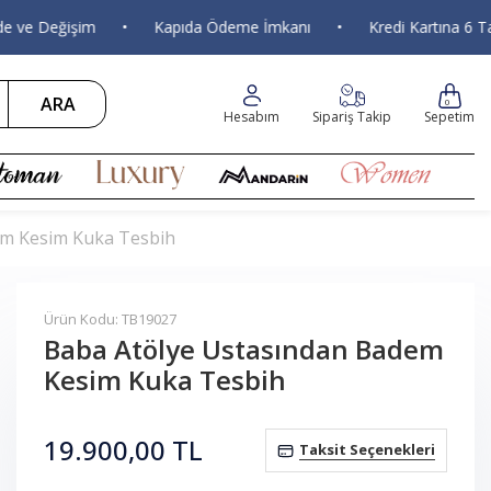
e Değişim
•
Kapıda Ödeme İmkanı
•
Kredi Kartına 6 Taksit
ARA
0
Hesabım
Sipariş Takip
Sepetim
em Kesim Kuka Tesbih
Ürün Kodu: TB19027
Baba Atölye Ustasından Badem
Kesim Kuka Tesbih
19.900,00
TL
Taksit Seçenekleri