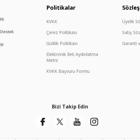
Politikalar
Sözle
36
KVKK
Üyelik S
 Destek
Çerez Politikası
Satış Sö
Gizlilik Politikası
Garanti v
kip
Elektronik İleti Aydınlatma
Metni
KVKK Başvuru Formu
Bizi Takip Edin