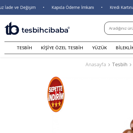
de ve Değişim
•
Kapıda Ödeme İmkanı
•
Kredi Kartına 6 T
TESBİH
KİŞİYE ÖZEL TESBİH
YÜZÜK
BİLEKLİ
Anasayfa
Tesbih