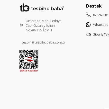
Destek
026260601
Ömerağa Mah. Fethiye
Whatsapp
Cad. Öztalay İşhanı
No:40/115 İZMİT
Sipariş Ta
tesbih@tesbihcibaba.com.tr