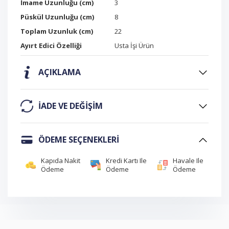
İmame Uzunluğu (cm)
3
Püskül Uzunluğu (cm)
8
Toplam Uzunluk (cm)
22
Ayırt Edici Özelliği
Usta İşi Ürün
AÇIKLAMA
IADE VE DEĞIŞIM
ÖDEME SEÇENEKLERI
Kapıda Nakit
Kredi Kartı Ile
Havale Ile
Ödeme
Ödeme
Ödeme