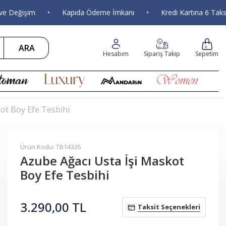
eğişim
•
Kapıda Ödeme İmkanı
•
Kredi Kartına 6 Taksit
ARA
0
Hesabım
Sipariş Takip
Sepetim
ot Boy Efe Tesbihi
Ürün Kodu: TB14335
Azube Ağacı Usta İşi Maskot
Boy Efe Tesbihi
3.290,00
TL
Taksit Seçenekleri