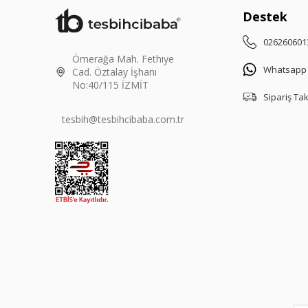
Destek
026260601
Ömerağa Mah. Fethiye
Whatsapp
Cad. Öztalay İşhanı
No:40/115 İZMİT
Sipariş Ta
tesbih@tesbihcibaba.com.tr