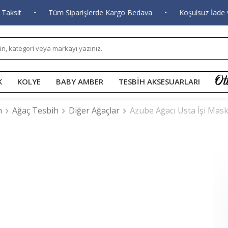
it
•
Tüm Siparişlerde Kargo Bedava
•
Koşulsuz İade ve D
K
KOLYE
BABY AMBER
TESBİH AKSESUARLARI
h
Ağaç Tesbih
Diğer Ağaçlar
Azube Ağacı Usta İşi Mask