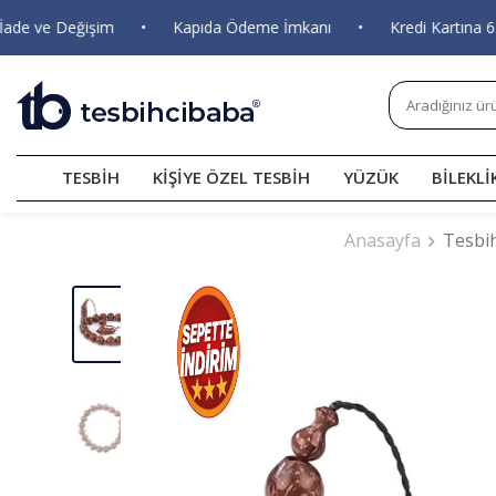
 ve Değişim
•
Kapıda Ödeme İmkanı
•
Kredi Kartına 6 Taks
TESBİH
KİŞİYE ÖZEL TESBİH
YÜZÜK
BİLEKLİ
Anasayfa
Tesbi