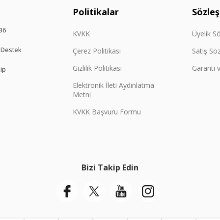
Politikalar
Sözle
36
KVKK
Üyelik S
 Destek
Çerez Politikası
Satış Sö
Gizlilik Politikası
Garanti v
kip
Elektronik İleti Aydınlatma
Metni
KVKK Başvuru Formu
Bizi Takip Edin