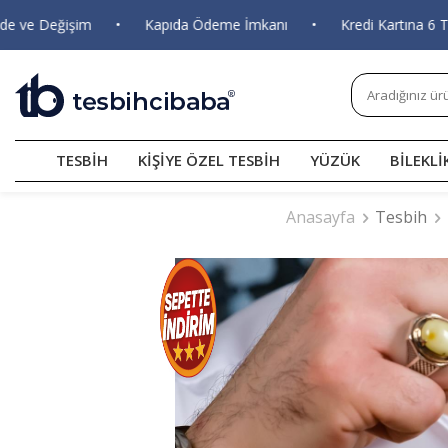
 Değişim
•
Kapıda Ödeme İmkanı
•
Kredi Kartına 6 Taksit
TESBİH
KİŞİYE ÖZEL TESBİH
YÜZÜK
BİLEKLİ
Anasayfa
Tesbih