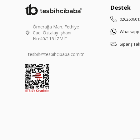
Destek
026260601
Ömerağa Mah. Fethiye
Whatsapp
Cad. Öztalay İşhanı
No:40/115 İZMİT
Sipariş Ta
tesbih@tesbihcibaba.com.tr