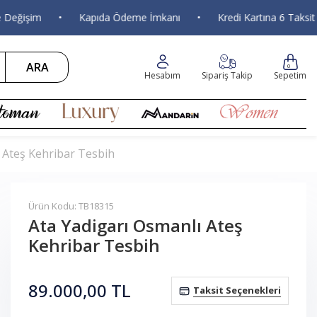
işim
•
Kapıda Ödeme İmkanı
•
Kredi Kartına 6 Taksit
•
ARA
0
Hesabım
Sipariş Takip
Sepetim
 Ateş Kehribar Tesbih
Ürün Kodu: TB18315
Ata Yadigarı Osmanlı Ateş
Kehribar Tesbih
89.000,00
TL
Taksit Seçenekleri