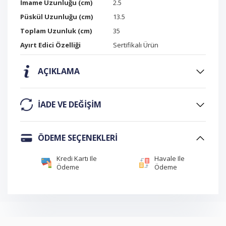
İmame Uzunluğu (cm)
2.5
Püskül Uzunluğu (cm)
13.5
Toplam Uzunluk (cm)
35
Ayırt Edici Özelliği
Sertifikalı Ürün
AÇIKLAMA
IADE VE DEĞIŞIM
ÖDEME SEÇENEKLERI
Kredi Kartı Ile
Havale Ile
Ödeme
Ödeme