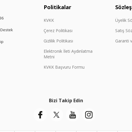
Politikalar
Sözle
36
KVKK
Üyelik S
 Destek
Çerez Politikası
Satış Sö
Gizlilik Politikası
Garanti v
kip
Elektronik İleti Aydınlatma
Metni
KVKK Başvuru Formu
Bizi Takip Edin