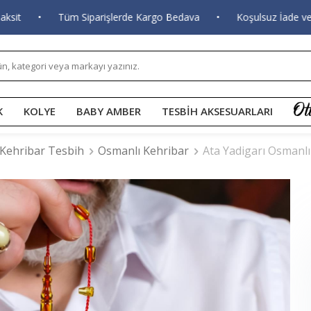
•
Tüm Siparişlerde Kargo Bedava
•
Koşulsuz İade ve Değ
K
KOLYE
BABY AMBER
TESBİH AKSESUARLARI
Kehribar Tesbih
Osmanlı Kehribar
Ata Yadigarı Osmanlı