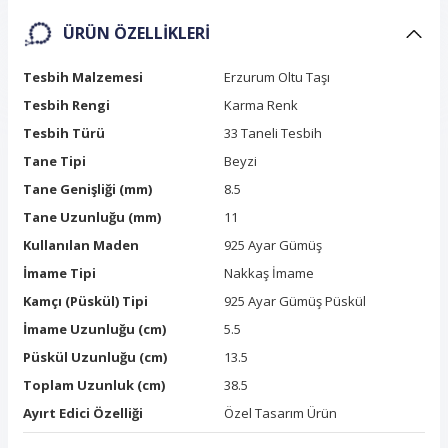
ÜRÜN ÖZELLIKLERI
Tesbih Malzemesi
Erzurum Oltu Taşı
Tesbih Rengi
Karma Renk
Tesbih Türü
33 Taneli Tesbih
Tane Tipi
Beyzi
Tane Genişliği (mm)
8.5
Tane Uzunluğu (mm)
11
Kullanılan Maden
925 Ayar Gümüş
İmame Tipi
Nakkaş İmame
Kamçı (Püskül) Tipi
925 Ayar Gümüş Püskül
İmame Uzunluğu (cm)
5.5
Püskül Uzunluğu (cm)
13.5
Toplam Uzunluk (cm)
38.5
Ayırt Edici Özelliği
Özel Tasarım Ürün