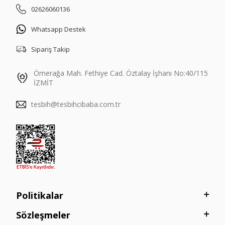
02626060136
Whatsapp Destek
Sipariş Takip
Ömerağa Mah. Fethiye Cad. Öztalay İşhanı No:40/115
İZMİT
tesbih@tesbihcibaba.com.tr
Politikalar
Sözleşmeler